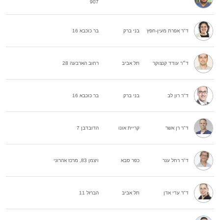
907
ד"ר אפרת מעין-חפץ
בני ברק
בר כוכבא 16
ד״ר עודד קנצוקר
תל אביב
רחוב הארבעה 28
ד"ר רון לב
בני ברק
בר כוכבא 16
ד"ר רן אשר
קריית אונו
הדובדבן 7
ד"ר רחל ענר
כפר סבא
ויצמן 83, מרכז אהרוני
ד"ר עדי אדן
תל אביב
הברזל 11