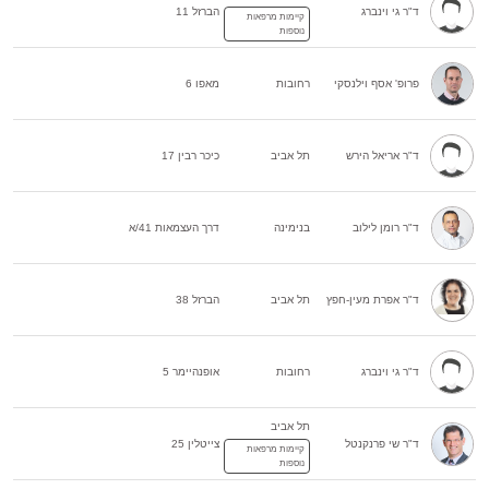
ד"ר גי וינברג
הברזל 11
קיימות מרפאות
נוספות
פרופ' אסף וילנסקי
רחובות
מאפו 6
ד"ר אריאל הירש
תל אביב
כיכר רבין 17
ד"ר רומן לילוב
בנימינה
דרך העצמאות 41/א
ד"ר אפרת מעין-חפץ
תל אביב
הברזל 38
ד"ר גי וינברג
רחובות
אופנהיימר 5
תל אביב
ד"ר שי פרנקנטל
צייטלין 25
קיימות מרפאות
נוספות