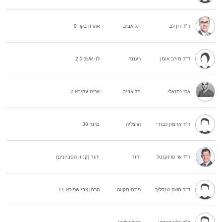
ד"ר רון לב
תל אביב
אהרון בקר 8
ד"ר מירב אומן
רעננה
לוי אשכול 2
ארז נתנאלי
תל אביב
אריה עקיבא 2
ד"ר אדמון כבודי
הרצליה
ברנר 38
ד"ר שי פרנקנטל
יהוד
יהוד (קניון הסביונים)
ד"ר משה טנדליך
פתח תקווה
הרמן צבי שפירא 11