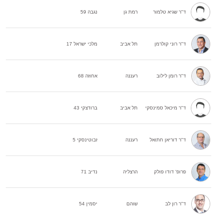
ד"ר שגיא טלמור
רמת גן
נגבה 59
ד"ר רוני קולרמן
תל אביב
מלכי ישראל 17
ד"ר רומן לילוב
רעננה
אחוזה 68
ד"ר מיכאל סמינסקי
תל אביב
ברודצקי 43
ד"ר דוריאן חתואל
רעננה
זבוטינסקי 5
פרופ' דודו פולק
הרצליה
נדיב 71
ד"ר רון לב
שוהם
יסמין 54