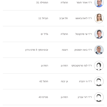
ד"ר אוהד תומר
הרצליה
המסילה 31
ד"ר ליאת צ'אושו
תל אביב
הברזל 11
ד"ר שי פרנקנטל
הרצליה
גליל ים
ד"ר בועז וינשטוק
רעננה
זבוטינסקי 5 מרכז גירון
ד"ר לנה טרטקובסקי
רמת גן
רמת גן
ד"ר גי וינברג
גן יבנה
הרצל 42
ד"ר דור עברון
רמת גן
מנדס 43