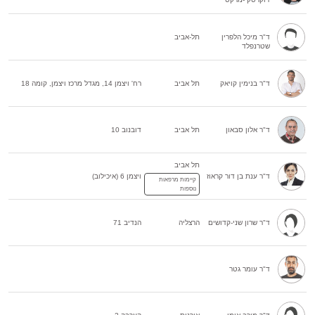
ד"ר מיכל הלפרין
תל-אביב
שטרנפלד
ד"ר בנימין קויאק
תל אביב
רח' ויצמן 14, מגדל מרכז ויצמן, קומה 18
ד"ר אלון סבאון
תל אביב
דובנוב 10
תל אביב
ד"ר ענת בן דור קראוז
ויצמן 6 (איכילוב)
קיימות מרפאות
נוספות
ד"ר שרון שני-קדושים
הרצליה
הנדיב 71
ד"ר עומר גטר