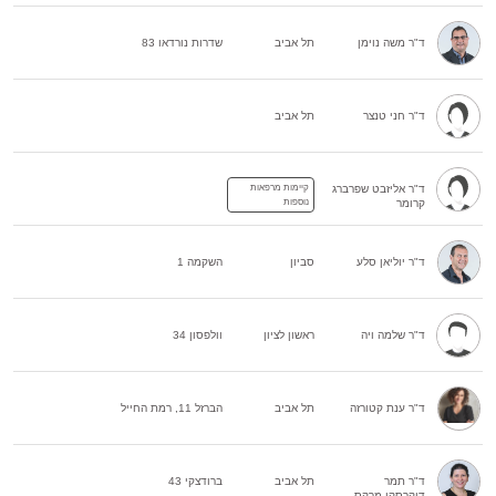
ד"ר משה נוימן
תל אביב
שדרות נורדאו 83
ד"ר חני טנצר
תל אביב
ד"ר אליזבט שפרברג
קיימות מרפאות
קרומר
נוספות
ד"ר יוליאן סלע
סביון
השקמה 1
ד"ר שלמה ויה
ראשון לציון
וולפסון 34
ד"ר ענת קטורזה
תל אביב
הברזל 11, רמת החייל
ד"ר תמר
תל אביב
ברודצקי 43
דוקרסקי-מרקס