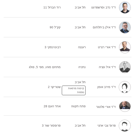
ד"ר נדב וסרשפרונג
תל אביב
רח' הברזל 11
ד"ר אילן ביתלתום
תל אביב
קק"ל 90
ד"ר אורי רנרט
רעננה
ז'בוטינסקי 3
ד"ר איל ונציה
נתניה
מתחם סוהו, מפי 5, פולג
תל אביב
ד"ר מירב אומן
שטריקר 2
קיימות מרפאות
נוספות
פתח תקווה
אחד העם 28
ד"ר אורי פלטנר
פרופ' צבי ארצי
תל אביב
פרופסור שור 3