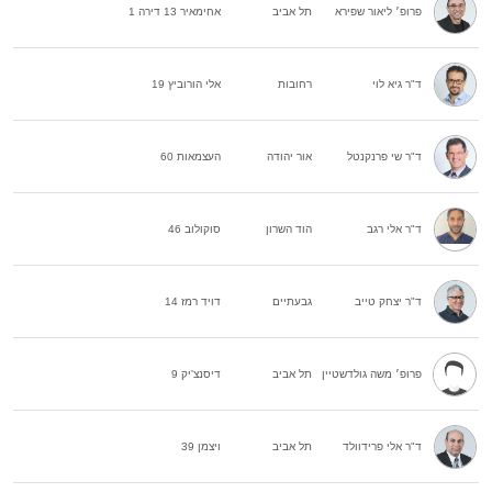
פרופ׳ ליאור שפירא
תל אביב
אחימאיר 13 דירה 1
ד"ר גיא לוי
רחובות
אלי הורוביץ 19
ד"ר שי פרנקנטל
אור יהודה
העצמאות 60
ד"ר אלי רגב
הוד השרון
סוקולוב 46
ד"ר יצחק טייב
גבעתיים
דויד רמז 14
פרופ׳ משה גולדשטיין
תל אביב
דיסנצ'יק 9
ד"ר אלי פרידוולד
תל אביב
ויצמן 39