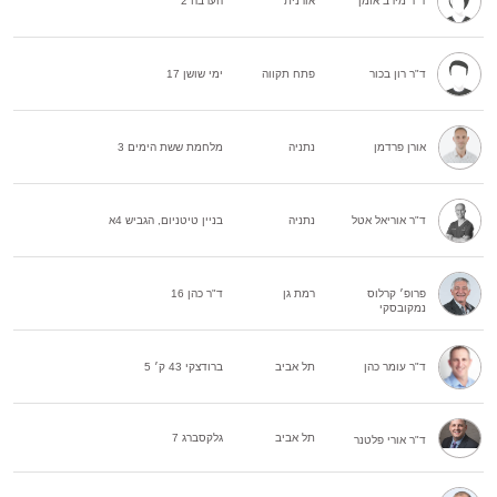
ד"ר מירב אומן
אורנית
הערבה 2
ד"ר רון בכור
פתח תקווה
ימי שושן 17
אורן פרדמן
נתניה
מלחמת ששת הימים 3
ד"ר אוריאל אטל
נתניה
בניין טיטניום, הגביש 4א
פרופ׳ קרלוס
רמת גן
ד"ר כהן 16
נמקובסקי
ד"ר עומר כהן
תל אביב
ברודצקי 43 ק׳ 5
תל אביב
גלקסברג 7
ד"ר אורי פלטנר