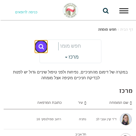
Toggle
כניסה לרופאים
navigation
דף הבית
›
חפש מומחה
מרכז
במקרה של דימום מהחניכיים, נפיחות ולפני טיפול שיניים גדול יש לפנות
לבדיקת חניכיים מקיפה אצל מומחה
מרכז
שם המומחה
עיר
כתובת המרפאה
ד"ר קרן ענבי לב
נתניה
רחוב סמילנסקי 16
תל אביב