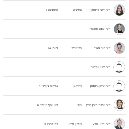
ד"ר נתלי פרומקין
הרצליה
המסילה 31
ד"ר יוהנה סטולרו
ד"ר חיה מאיר
תל אביב
ויצמן 14
ד"ר שגיא טלמור
ד"ר ארנון גרוסמן
רמת גן
שדרות בן צבי 5
ד"ר אפרת מעין-חפץ
חולון
דון יוסף הנשיא 6
ד"ר יוליאן סלע
ראשון לציון
רח' הרצל 9