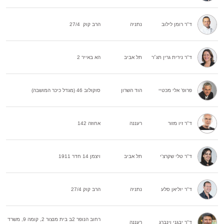
ד"ר רומן לילוב
נתניה
הרב קוק 27/4
ד"ר נירית גרין תג׳ר
תל אביב
הא באייר 2
פרופ' אלי מכטיי
הוד השרון
סוקולוב 46 (מגדל כיכר המושבה)
ד"ר זיו מזור
רעננה
אחוזה 142
ד"ר טלי שקרצ'י
תל אביב
ויצמן 14 חדר 1911
ד"ר יוליאן סלע
נתניה
הרב קוק 27/4
רחוב הנופר 2ב בית מנצור 2, קומה 9, משרד
ד"ר יבגני וינברג
רעננה