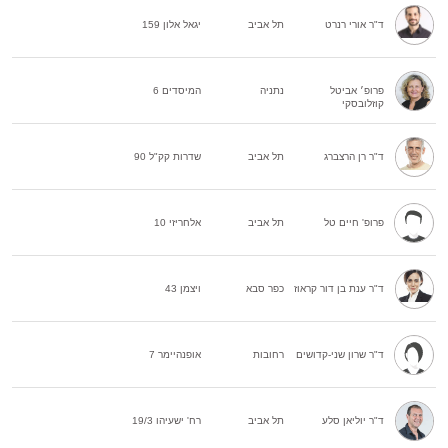
ד"ר אורי רנרט
תל אביב
יגאל אלון 159
פרופ׳ אביטל
נתניה
המיסדים 6
קוזלובסקי
ד"ר רן הרצברג
תל אביב
שדרות קק"ל 90
פרופ' חיים טל
תל אביב
אלחריזי 10
ד"ר ענת בן דור קראוז
כפר סבא
ויצמן 43
ד"ר שרון שני-קדושים
רחובות
אופנהיימר 7
ד"ר יוליאן סלע
תל אביב
רח' ישעיהו 19/3