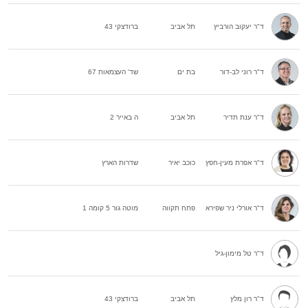
ד"ר יעקוב הורביץ
תל אביב
ברודצקי 43
ד"ר רוני לב-דור
בת ים
שד' העצמאות 67
ד"ר ענת תדיר
תל אביב
ה באייר 2
ד"ר אפרת מעין-חפץ
כוכב יאיר
שדרות הארץ
ד"ר אורלי ניר שפירא
פתח תקווה
מוטה גור 5 קומה 1
ד"ר טל מימון-גיל
ד"ר רון מלץ
תל אביב
ברודצקי 43