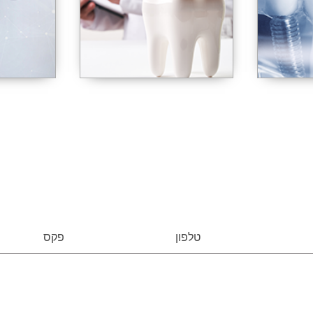
טלפון
פקס