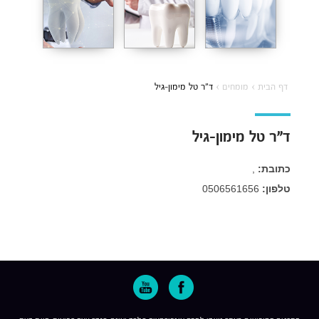
דף הבית
›
מומחים
›
ד”ר טל מימון-גיל
ד”ר טל מימון-גיל
כתובת:
,
טלפון:
0506561656