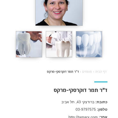
דף הבית
›
מומחים
›
ד”ר תמר דוקרסקי-מרקס
ד”ר תמר דוקרסקי-מרקס
כתובת:
ברודצקי 43, תל אביב
טלפון:
03-9797575
אתר:
http://tamarx.com