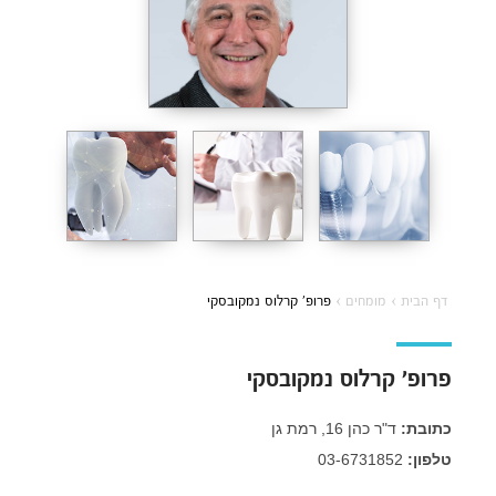
דף הבית
›
מומחים
›
פרופ׳ קרלוס נמקובסקי
פרופ׳ קרלוס נמקובסקי
כתובת:
ד"ר כהן 16, רמת גן
טלפון:
03-6731852